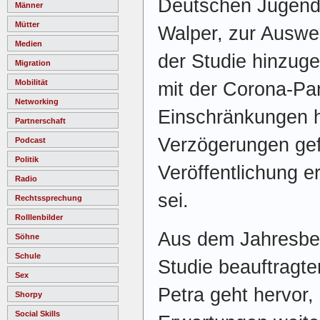
Deutschen Jugendin
Männer
Mütter
Walper, zur Auswer
Medien
der Studie hinzug
Migration
Mobilität
mit der Corona-P
Networking
Einschränkungen h
Partnerschaft
Verzögerungen gef
Podcast
Politik
Veröffentlichung e
Radio
sei.
Rechtssprechung
Rolllenbilder
Aus dem Jahresber
Söhne
Schule
Studie beauftragt
Sex
Petra geht hervor
Shorpy
Social Skills