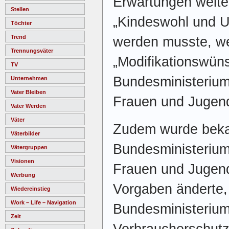
Erwartungen weiter
Stellen
„Kindeswohl und U
Töchter
Trend
werden musste, we
Trennungsväter
„Modifikationswün
TV
Bundesministeriums
Unternehmen
Vater Bleiben
Frauen und Jugend
Vater Werden
Väter
Zudem wurde beka
Väterbilder
Bundesministerium 
Vätergruppen
Visionen
Frauen und Jugend
Werbung
Vorgaben änderte,
Wiedereinstieg
Work – Life – Navigation
Bundesministeriums
Zeit
Verbraucherschutz