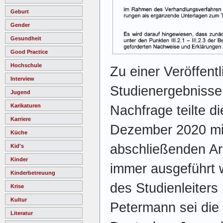
Geburt
Gender
Gesundheit
Good Practice
Hochschule
Zu einer Veröffent
Interview
Studienergebnisse 
Jugend
Karikaturen
Nachfrage teilte d
Karriere
Dezember 2020 mit
Küche
abschließenden Ar
Kid's
Kinder
immer ausgeführt
Kinderbetreuung
des Studienleiters 
Krise
Kultur
Petermann sei die
Literatur