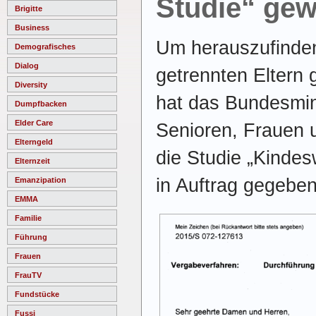
Studie“ ge
Brigitte
Business
Um herauszufinden
Demografisches
Dialog
getrennten Eltern
Diversity
hat das Bundesmini
Dumpfbacken
Elder Care
Senioren, Frauen 
Elterngeld
die Studie „Kinde
Elternzeit
in Auftrag gegeben
Emanzipation
EMMA
Familie
Führung
Frauen
FrauTV
Fundstücke
Fussi