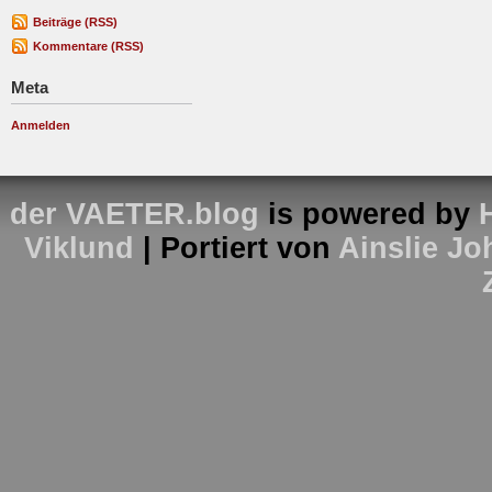
Beiträge (RSS)
Kommentare (RSS)
Meta
Anmelden
der VAETER.blog
is powered by
Viklund
| Portiert von
Ainslie J