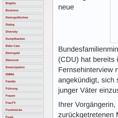
Brigitte
neue
Business
Demografisches
Dialog
Diversity
Dumpfbacken
Elder Care
Bundesfamilienmin
Elterngeld
(CDU) hat bereits 
Elternzeit
Emanzipation
Fernsehinterview 
EMMA
angekündigt, sich 
Familie
junger Väter einzu
Führung
Frauen
Ihrer Vorgängerin,
FrauTV
Fundstücke
zurückgetretenen M
Fussi