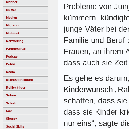
Männer
Probleme von Jun
Mütter
kümmern, kündigte
Medien
Migration
junge Väter bei de
Mobilität
Familie und Beruf 
Networking
Partnerschaft
Frauen, an ihrem A
Podcast
dass auch sie Zeit
Politik
Radio
Es gehe es darum,
Rechtssprechung
Kinderwunsch „R
Rolllenbilder
Söhne
schaffen, dass sie
Schule
dass sie Kinder kr
Sex
Shorpy
nur eins“, sagte di
Social Skills