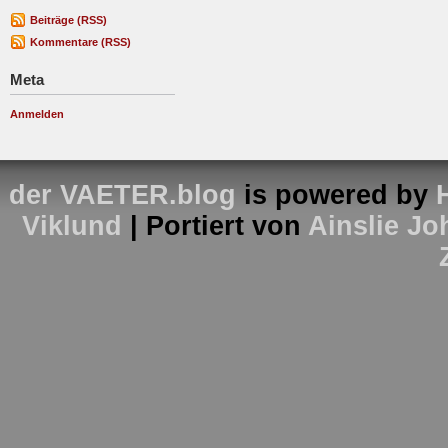
Beiträge (RSS)
Kommentare (RSS)
Meta
Anmelden
der VAETER.blog
is powered by
Viklund
| Portiert von
Ainslie J