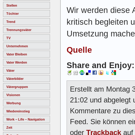
Stellen
Wir werden diese 
Töchter
kritisch begleiten 
Trend
Trennungsväter
Umsetzung mache
TV
Unternehmen
Quelle
Vater Bleiben
Vater Werden
Share and Enjoy:
Väter
Väterbilder
Erstellt am Montag
Vätergruppen
Visionen
21:02 und abgelegt 
Werbung
Kommentare zu dies
Wiedereinstieg
Feed. Sie können e
Work – Life – Navigation
Zeit
oder
Trackback
auf 