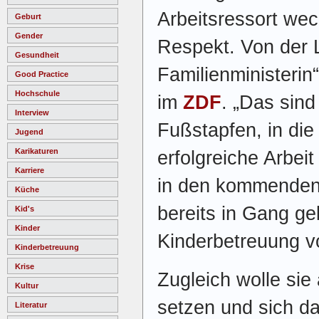
Arbeitsressort wech
Geburt
Gender
Respekt. Von der L
Gesundheit
Familienministerin
Good Practice
Hochschule
im
ZDF
. „Das sind
Interview
Fußstapfen, in die i
Jugend
Karikaturen
erfolgreiche Arbeit
Karriere
in den kommenden
Küche
bereits in Gang g
Kid's
Kinder
Kinderbetreuung v
Kinderbetreuung
Krise
Zugleich wolle si
Kultur
setzen und sich d
Literatur