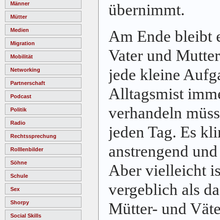
Männer
übernimmt.
Mütter
Medien
Am Ende bleibt e
Migration
Vater und Mutter
Mobilität
jede kleine Aufg
Networking
Partnerschaft
Alltagsmist imm
Podcast
verhandeln müsse
Politik
Radio
jeden Tag. Es kli
Rechtssprechung
anstrengend und 
Rolllenbilder
Söhne
Aber vielleicht i
Schule
vergeblich als d
Sex
Shorpy
Mütter- und Väte
Social Skills