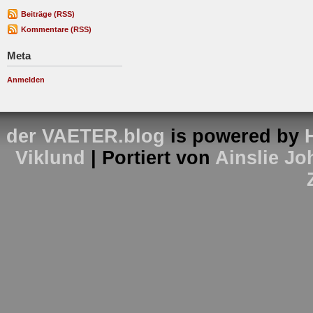
Beiträge (RSS)
Kommentare (RSS)
Meta
Anmelden
der VAETER.blog
is powered by
Viklund
| Portiert von
Ainslie J