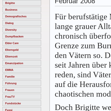
Februar 2008
Brigitte
Business
Für berufstätige 
Demografisches
Dialog
lange grauer Allt
Diversity
chronisch überfo
Dumpfbacken
Grenze zum Burno
Elder Care
Elterngeld
den Vätern so. 
Elternzeit
seit Jahren über
Emanzipation
EMMA
reden, sind Väter
Familie
auf die Herausfo
Führung
Frauen
chaotischen mod
FrauTV
Fundstücke
Doch Brigitte we
Fussi