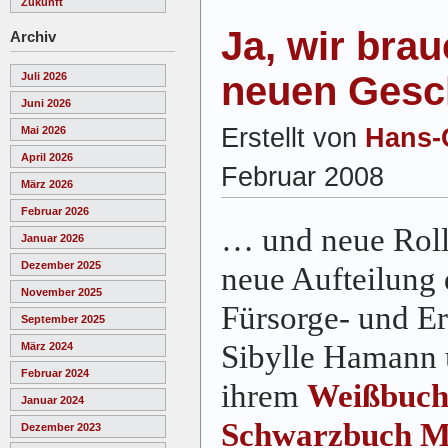
Zukunft
Ja, wir bra
Archiv
neuen Gesch
Juli 2026
Juni 2026
Erstellt von
Hans-
Mai 2026
April 2026
Februar 2008
März 2026
Februar 2026
… und neue Roll
Januar 2026
Dezember 2025
neue Aufteilung 
November 2025
Fürsorge- und Er
September 2025
Sibylle Hamann 
März 2024
Februar 2024
ihrem
Weißbuch
Januar 2024
Schwarzbuch M
Dezember 2023