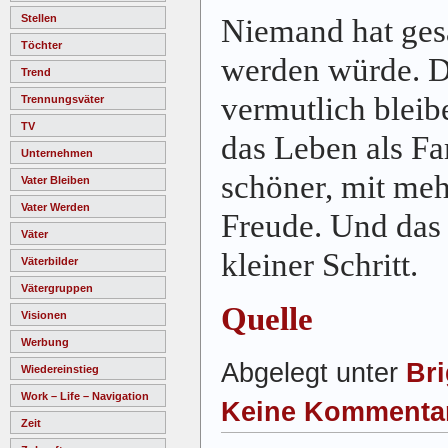
Stellen
Niemand hat gesa
Töchter
werden würde. D
Trend
vermutlich bleibe
Trennungsväter
TV
das Leben als Fa
Unternehmen
schöner, mit meh
Vater Bleiben
Vater Werden
Freude. Und das 
Väter
kleiner Schritt.
Väterbilder
Vätergruppen
Quelle
Visionen
Werbung
Abgelegt unter
Bri
Wiedereinstieg
Work – Life – Navigation
Keine Kommenta
Zeit