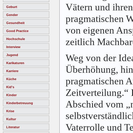
Vätern und ihren
Geburt
Gender
pragmatischen 
Gesundheit
von eigenen An
Good Practice
zeitlich Machbar
Hochschule
Interview
Weg von der Ide
Jugend
Karikaturen
Überhöhung
, hi
Karriere
pragmatischen A
Küche
Kid's
Zeitverteilung.“ 
Kinder
Abschied vom „n
Kinderbetreuung
Krise
selbstverständlic
Kultur
Vaterrolle und Te
Literatur