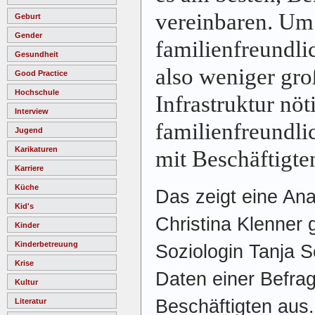
vereinbaren. Um
Geburt
Gender
familienfreundlic
Gesundheit
also weniger gro
Good Practice
Hochschule
Infrastruktur nöt
Interview
familienfreundl
Jugend
Karikaturen
mit Beschäftigte
Karriere
Küche
Das zeigt eine An
Kid's
Christina Klenner
Kinder
Kinderbetreuung
Soziologin Tanja S
Krise
Daten einer Befra
Kultur
Beschäftigten aus.
Literatur