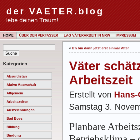
der VAETER.blog
lebe deinen Traum!
HOME
ÜBER DEN VERFASSER
LAG VÄTERARBEIT IN NRW
IMPRESSUM
«
Ich bin dann jetzt erst einmal Vater
Väter schät
Kategorien
Arbeitszeit
Absurdistan
Aktive Vaterschaft
Erstellt von
Hans-
Allgemein
Arbeitszeiten
Samstag 3. Novem
Auszeichnungen
Bad Boys
Planbare Arbeits
Bildung
Betriebsklima – 
Bindung