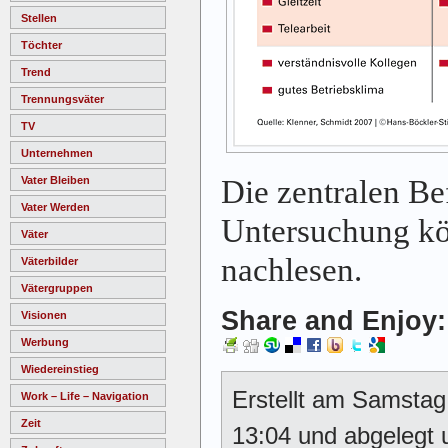
Stellen
Töchter
Trend
Trennungsväter
TV
Unternehmen
Die zentralen Be
Vater Bleiben
Vater Werden
Untersuchung k
Väter
nachlesen.
Väterbilder
Vätergruppen
Share and Enjoy:
Visionen
Werbung
Wiedereinstieg
Erstellt am Samsta
Work – Life – Navigation
Zeit
13:04 und abgelegt 