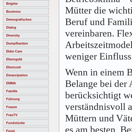
Brigitte
Mütter die wicht
Business
Beruf und Famili
Demografisches
Dialog
vereinbaren. Fle
Diversity
Arbeitszeitmode
Dumpfbacken
Elder Care
weniger Einflus
Elterngeld
Elternzeit
Wenn in einem Be
Emanzipation
Belange bei der 
EMMA
Familie
berücksichtigt w
Führung
verständnisvoll 
Frauen
Müttern und Väte
FrauTV
Fundstücke
es am besten, Be
Fussi