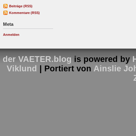
Beiträge (RSS)
Kommentare (RSS)
Meta
Anmelden
der VAETER.blog
is powered by
Viklund
| Portiert von
Ainslie J