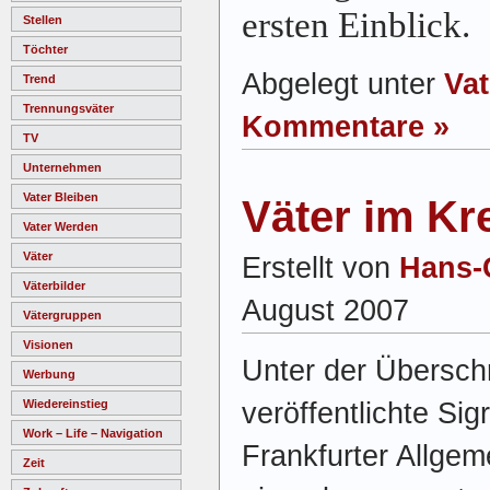
ersten Einblick.
Stellen
Töchter
Abgelegt unter
Va
Trend
Trennungsväter
Kommentare »
TV
Unternehmen
Vater Bleiben
Väter im Kr
Vater Werden
Väter
Erstellt von
Hans-
Väterbilder
August 2007
Vätergruppen
Visionen
Unter der Überschr
Werbung
veröffentlichte Sig
Wiedereinstieg
Work – Life – Navigation
Frankfurter Allge
Zeit