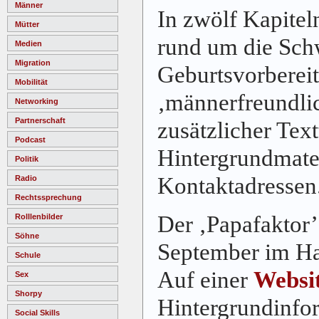
Männer
In zwölf Kapite
Mütter
rund um die Sch
Medien
Migration
Geburtsvorberei
Mobilität
‚männerfreundlich
Networking
Partnerschaft
zusätzlicher Textt
Podcast
Hintergrundmater
Politik
Kontaktadressen
Radio
Rechtssprechung
Der ‚Papafaktor’
Rolllenbilder
Söhne
September im Han
Schule
Auf einer
Websi
Sex
Shorpy
Hintergrundinfo
Social Skills