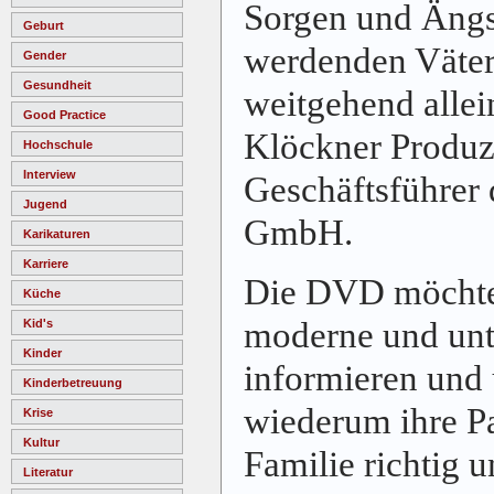
Sorgen und Ängs
Geburt
werdenden Väter 
Gender
Gesundheit
weitgehend allei
Good Practice
Klöckner Produz
Hochschule
Interview
Geschäftsführer
Jugend
GmbH.
Karikaturen
Karriere
Die DVD möchte
Küche
moderne und unt
Kid's
Kinder
informieren und 
Kinderbetreuung
wiederum ihre Pa
Krise
Kultur
Familie richtig 
Literatur