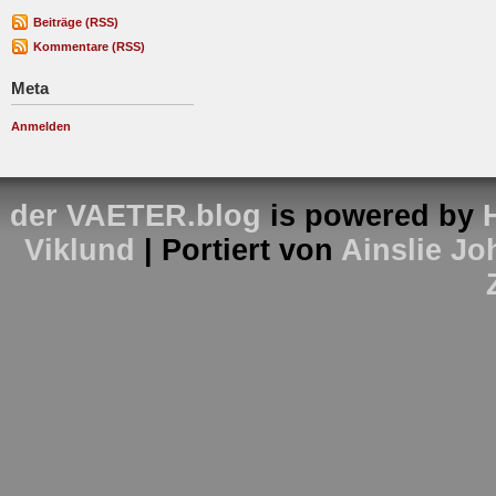
Beiträge (RSS)
Kommentare (RSS)
Meta
Anmelden
der VAETER.blog
is powered by
Viklund
| Portiert von
Ainslie J