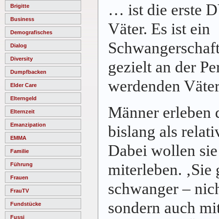
… ist die erste
Brigitte
Business
Väter. Es ist ein
Demografisches
Schwangerschafts
Dialog
Diversity
gezielt an der Pe
Dumpfbacken
werdenden Väter 
Elder Care
Elterngeld
Männer erleben 
Elternzeit
Emanzipation
bislang als relati
EMMA
Dabei wollen sie
Familie
miterleben. ‚Sie 
Führung
Frauen
schwanger – nich
FrauTV
sondern auch mit
Fundstücke
Fussi