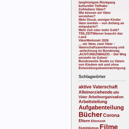
langfristigem Rückgang
kultureller Teilhabe
Zufriedene Väter?
Wie können wir Väter
verstehen?
Mehr Druck, weniger Kinder
Vater werden – von Anfang an
mitgedacht?
Mehr Zeit oder mehr Geld?
TEILZEITMänner braucht das
Land
VäterWerkstatt 2026
… ein Vater, zwei Väter –
Vaterschaftsanerkennung und
-anfechtung im Bundestag
‚ACHTUNDZWANZIG – Der Weg
entsteht im Gehen‘
Bundesweite Studie zu Vätern
von Kindern mit und ohne
Entwicklungsbeeinträchtigung
Schlagwörter
aktive Vaterschaft
Alleinerziehende
alte
Arbeitsorganisation
Väter
Arbeitsteilung
Aufgabenteilung
Bücher
Corona
Eltern
Elternzeit
Filme
Feminismus