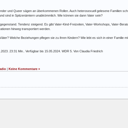
gender und Queer sägen an überkommenen Rollen. Auch heterosexuell gelesene Familien sch
nd sind in Spitzenämtern unabkömmlich. Wie können sie dann Vater sein?
gegenstand. Tendenz steigend. Es gibt Vater-Kind-Freizeiten, Vater-Workshops, Vater-Bera
ationen hinweg transportiert werden.
Väter? Welche Beziehungen pflegen sie zu ihren Kindern? Wie lebt es sich in einer Familie m
5.2023. 23:31 Min.. Verfügbar bis 15.05.2024. WDR 5. Von Claudia Friedrich
adio
|
Keine Kommentare »