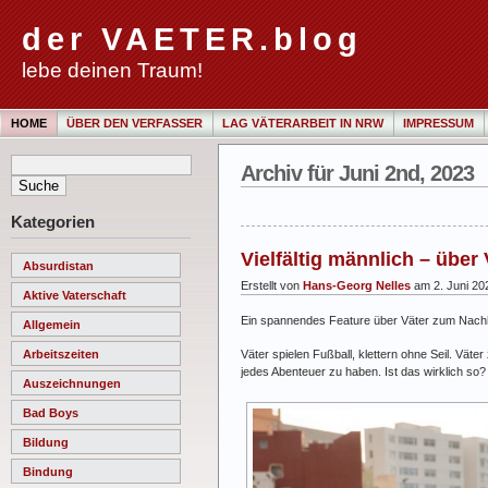
der VAETER.blog
lebe deinen Traum!
HOME
ÜBER DEN VERFASSER
LAG VÄTERARBEIT IN NRW
IMPRESSUM
Archiv für Juni 2nd, 2023
Kategorien
Vielfältig männlich – über 
Absurdistan
Erstellt von
Hans-Georg Nelles
am 2. Juni 20
Aktive Vaterschaft
Ein spannendes Feature über Väter zum Nach
Allgemein
Väter spielen Fußball, klettern ohne Seil. Väte
Arbeitszeiten
jedes Abenteuer zu haben. Ist das wirklich so?
Auszeichnungen
Bad Boys
Bildung
Bindung