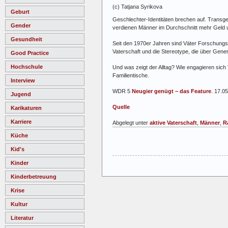
(c) Tatjana Syrikova
Geburt
Geschlechter-Identitäten brechen auf. Trans
Gender
verdienen Männer im Durchschnitt mehr Geld u
Gesundheit
Seit den 1970er Jahren sind Väter Forschungs
Vaterschaft und die Stereotype, die über Gener
Good Practice
Hochschule
Und was zeigt der Alltag? Wie engagieren sich 
Familientische.
Interview
WDR 5
Neugier genügt – das Feature
. 17.0
Jugend
Quelle
Karikaturen
Karriere
Abgelegt unter
aktive Vaterschaft
,
Männer
,
R
Küche
Kid's
Kinder
Kinderbetreuung
Krise
Kultur
Literatur