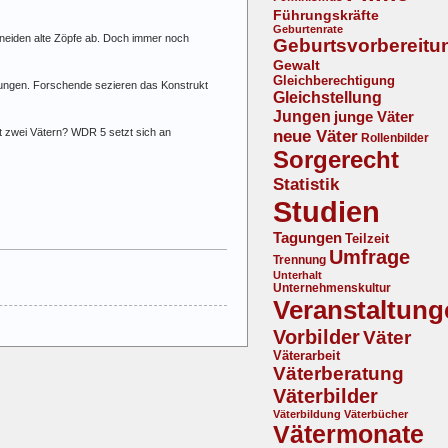
Führungskräfte
Geburtenrate
neiden alte Zöpfe ab. Doch immer noch
Geburtsvorbereitu
Gewalt
Gleichberechtigung
tungen. Forschende sezieren das Konstrukt
Gleichstellung
Jungen
junge Väter
it zwei Vätern? WDR 5 setzt sich an
neue Väter
Rollenbilder
Sorgerecht
Statistik
Studien
Tagungen
Teilzeit
Umfrage
Trennung
Unterhalt
Unternehmenskultur
Veranstaltung
Vorbilder
Väter
Väterarbeit
Väterberatung
Väterbilder
Väterbildung
Väterbücher
Vätermonate