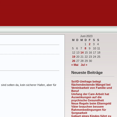
Juni 2023
M
D
M
D
F
S
S
1
2
3
4
5
6
7
8
9
10
11
12
13
14
15
16
17
18
19
20
21
22
23
24
25
26
27
28
29
30
« Mai
Jul »
Neueste Beiträge
SoVD-Umfrage belegt
flächendeckende Mängel bei
 sind selten da, kein sicherer Hafen, aber für
Vereinbarkeit von Familie und
Beruf
Umfang der Care-Arbeit hat
Auswirkungen auf die
psychische Gesundheit
Neue Regeln beim Elterngeld
Väter brauchen bessere
Rahmenbedingungen für
Sorgearbeit
Geburt eines Kindes führt zu