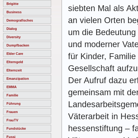
Brigitte
siebten Mal als Ak
Business
an vielen Orten b
Demografisches
Dialog
um die Bedeutung 
Diversity
und moderner Vate
Dumpfbacken
für Kinder, Familie
Elder Care
Elterngeld
Gesellschaft aufz
Elternzeit
Der Aufruf dazu er
Emanzipation
EMMA
gemeinsam mit de
Familie
Landesarbeitsgeme
Führung
Frauen
Väterarbeit in Hess
FrauTV
hessenstiftung – fa
Fundstücke
Fussi