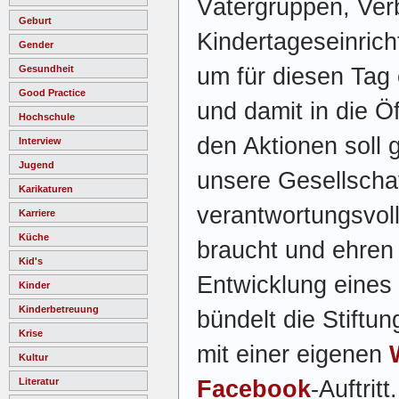
Vätergruppen, Ve
Geburt
Kindertageseinric
Gender
um für diesen Tag 
Gesundheit
Good Practice
und damit in die Öf
Hochschule
den Aktionen soll 
Interview
Jugend
unsere Gesellschaf
Karikaturen
verantwortungsvol
Karriere
Küche
braucht und ehren
Kid's
Entwicklung eines 
Kinder
Kinderbetreuung
bündelt die Stiftun
Krise
mit einer eigenen
Kultur
Facebook
-Auftritt
Literatur