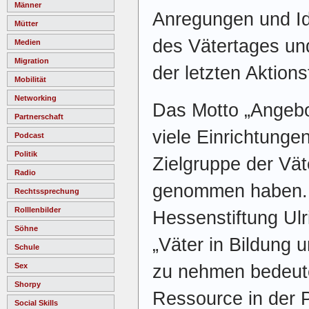
Männer
Anregungen und Id
Mütter
des Vätertages un
Medien
Migration
der letzten Aktions
Mobilität
Networking
Das Motto „Angebot
Partnerschaft
viele Einrichtunge
Podcast
Politik
Zielgruppe der Vät
Radio
genommen haben. 
Rechtssprechung
Rolllenbilder
Hessenstiftung Ulr
Söhne
„Väter in Bildung 
Schule
zu nehmen bedeute
Sex
Shorpy
Ressource in der P
Social Skills