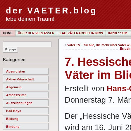
der VAETER.blog
lebe deinen Traum!
HOME
ÜBER DEN VERFASSER
LAG VÄTERARBEIT IN NRW
IMPRESSUM
«
Väter TV – für alle, die mehr über Väter w
Es geht
7. Hessisch
Kategorien
Väter im Bli
Absurdistan
Aktive Vaterschaft
Erstellt von
Hans-
Allgemein
Arbeitszeiten
Donnerstag 7. Mä
Auszeichnungen
Bad Boys
Der „Hessische Vä
Bildung
wird am 16. Juni 
Bindung