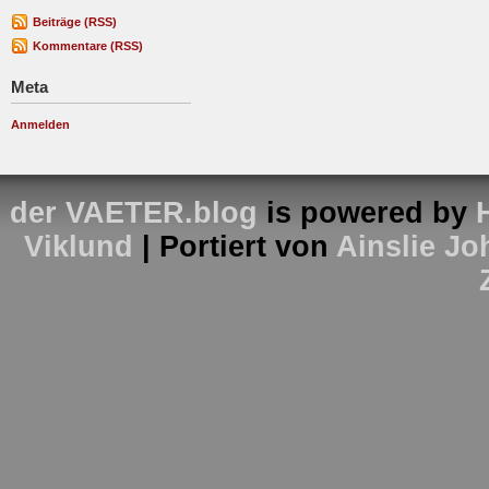
Beiträge (RSS)
Kommentare (RSS)
Meta
Anmelden
der VAETER.blog
is powered by
Viklund
| Portiert von
Ainslie J