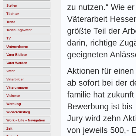
zu nutzen.“ Wie er
Stellen
Töchter
Väterarbeit Hessen
Trend
größte Teil der Ar
Trennungsväter
TV
darin, richtige Zu
Unternehmen
geeigneten Anläss
Vater Bleiben
Vater Werden
Aktionen für eine
Väter
Väterbilder
ab sofort bei der d
Vätergruppen
familie hat zukunf
Visionen
Bewerbung ist bis 
Werbung
Wiedereinstieg
Jury wird zehn Akt
Work – Life – Navigation
von jeweils 500,- 
Zeit