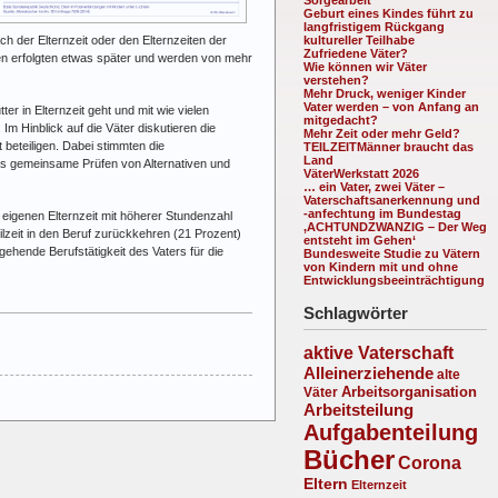
Geburt eines Kindes führt zu
langfristigem Rückgang
ch der Elternzeit oder den Elternzeiten der
kultureller Teilhabe
Zufriedene Väter?
ungen erfolgten etwas später und werden von mehr
Wie können wir Väter
verstehen?
Mehr Druck, weniger Kinder
Vater werden – von Anfang an
r in Elternzeit geht und mit wie vielen
mitgedacht?
Im Hinblick auf die Väter diskutieren die
Mehr Zeit oder mehr Geld?
 beteiligen. Dabei stimmten die
TEILZEITMänner braucht das
Land
das gemeinsame Prüfen von Alternativen und
VäterWerkstatt 2026
… ein Vater, zwei Väter –
Vaterschaftsanerkennung und
-anfechtung im Bundestag
eigenen Elternzeit mit höherer Stundenzahl
‚ACHTUNDZWANZIG – Der Weg
eilzeit in den Beruf zurückkehren (21 Prozent)
entsteht im Gehen‘
hgehende Berufstätigkeit des Vaters für die
Bundesweite Studie zu Vätern
von Kindern mit und ohne
Entwicklungsbeeinträchtigung
Schlagwörter
aktive Vaterschaft
Alleinerziehende
alte
Arbeitsorganisation
Väter
Arbeitsteilung
Aufgabenteilung
Bücher
Corona
Eltern
Elternzeit