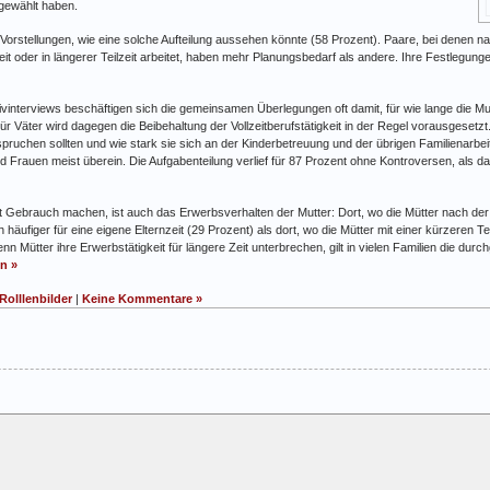
 gewählt haben.
 Vorstellungen, wie eine solche Aufteilung aussehen könnte (58 Prozent). Paare, bei denen na
ollzeit oder in längerer Teilzeit arbeitet, haben mehr Planungsbedarf als andere. Ihre Festleg
interviews beschäftigen sich die gemeinsamen Überlegungen oft damit, für wie lange die Mutte
r Väter wird dagegen die Beibehaltung der Vollzeitberufstätigkeit in der Regel vorausgesetzt. 
spruchen sollten und wie stark sie sich an der Kinderbetreuung und der übrigen Familienarbeit
 Frauen meist überein. Die Aufgabenteilung verlief für 87 Prozent ohne Kontroversen, als 
t Gebrauch machen, ist auch das Erwerbsverhalten der Mutter: Dort, wo die Mütter nach der 
h häufiger für eine eigene Elternzeit (29 Prozent) als dort, wo die Mütter mit einer kürzeren T
nn Mütter ihre Erwerbstätigkeit für längere Zeit unterbrechen, gilt in vielen Familien die durc
n »
Rolllenbilder
|
Keine Kommentare »