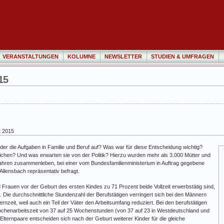
VERANSTALTUNGEN
KOLUMNE
NEWSLETTER
STUDIEN & UMFRAGEN
15
t 2015
nder die Aufgaben in Familie und Beruf auf? Was war für diese Entscheidung wichtig?
lichen? Und was erwarten sie von der Politik? Hierzu wurden mehr als 3.000 Mütter und
6 Jahren zusammenleben, bei einer vom Bundesfamilienministerium in Auftrag gegebene
 Allensbach repräsentativ befragt.
rauen vor der Geburt des ersten Kindes zu 71 Prozent beide Vollzeit erwerbstätig sind,
. Die durchschnittliche Stundenzahl der Berufstätigen verringert sich bei den Männern
rnzeit, weil auch ein Teil der Väter den Arbeitsumfang reduziert. Bei den berufstätigen
 Wochenarbeitszeit von 37 auf 25 Wochenstunden (von 37 auf 23 in Westdeutschland und
Elternpaare entscheiden sich nach der Geburt weiterer Kinder für die gleiche