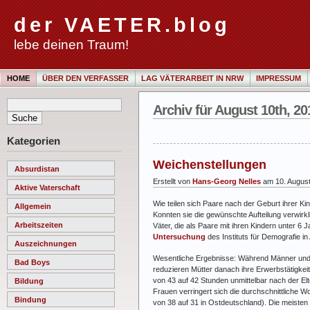
der VAETER.blog
lebe deinen Traum!
HOME
ÜBER DEN VERFASSER
LAG VÄTERARBEIT IN NRW
IMPRESSUM
Archiv für August 10th, 20
Kategorien
Weichenstellungen
Absurdistan
Erstellt von
Hans-Georg Nelles
am 10. Augus
Aktive Vaterschaft
Wie teilen sich Paare nach der Geburt ihrer Ki
Allgemein
Konnten sie die gewünschte Aufteilung verwirk
Arbeitszeiten
Väter, die als Paare mit ihren Kindern unter 
Untersuchung
des Instituts für Demografie in
Auszeichnungen
Wesentliche Ergebnisse: Während Männer und F
Bad Boys
reduzieren Mütter danach ihre Erwerbstätigkeit
von 43 auf 42 Stunden unmittelbar nach der Elte
Bildung
Frauen verringert sich die durchschnittliche
Bindung
von 38 auf 31 in Ostdeutschland). Die meisten 