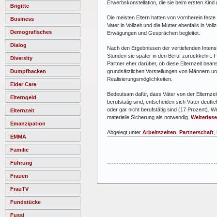
Erwerbskonstellation, die sie beim ersten Kind
Brigitte
Die meisten Eltern hatten von vornherein feste
Business
Vater in Vollzeit und die Mutter ebenfalls in V
Demografisches
Erwägungen und Gesprächen begleitet.
Dialog
Nach den Ergebnissen der vertiefenden Intensiv
Stunden sie später in den Beruf zurückkehrt. Fü
Diversity
Partner eher darüber, ob diese Elternzeit bean
grundsätzlichen Vorstellungen von Männern und
Dumpfbacken
Realisierungsmöglichkeiten.
Elder Care
Bedeutsam dafür, dass Väter von der Elternzei
Elterngeld
berufstätig sind, entscheiden sich Väter deutlic
oder gar nicht berufstätig sind (17 Prozent). We
Elternzeit
materielle Sicherung als notwendig.
Weiterlese
Emanzipation
Abgelegt unter
Arbeitszeiten
,
Partnerschaft
,
EMMA
Familie
Führung
Frauen
FrauTV
Fundstücke
Fussi