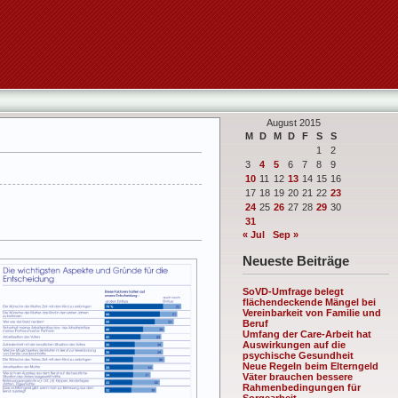
August 2015
M
D
M
D
F
S
S
1
2
3
4
5
6
7
8
9
10
11
12
13
14
15
16
17
18
19
20
21
22
23
24
25
26
27
28
29
30
31
« Jul
Sep »
Neueste Beiträge
SoVD-Umfrage belegt
flächendeckende Mängel bei
Vereinbarkeit von Familie und
Beruf
Umfang der Care-Arbeit hat
Auswirkungen auf die
psychische Gesundheit
Neue Regeln beim Elterngeld
Väter brauchen bessere
Rahmenbedingungen für
Sorgearbeit