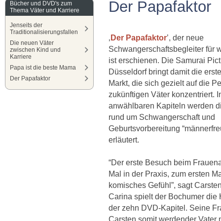
Der Papafaktor
Bücher und DVD's zum
Thema Väter und Karriere
Jenseits der
Traditionalisierungsfallen
‚
Der Papafaktor
’, der neue
Die neuen Väter
Schwangerschaftsbegleiter für 
zwischen Kind und
Karriere
ist erschienen. Die Samurai Pi
Papa ist die beste Mama
Düsseldorf bringt damit die ers
Der Papafaktor
Markt, die sich gezielt auf die P
zukünftigen Väter konzentriert. 
anwählbaren Kapiteln werden d
rund um Schwangerschaft und
Geburtsvorbereitung “männerfre
erläutert.
“Der erste Besuch beim Frauenar
Mal in der Praxis, zum ersten M
komisches Gefühl”, sagt Carste
Carina spielt der Bochumer die 
der zehn DVD-Kapitel. Seine F
Carsten somit werdender Vater m