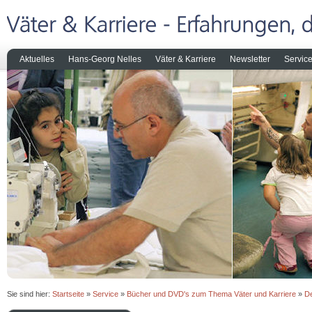
Aktuelles
Hans-Georg Nelles
Väter & Karriere
Newsletter
Servic
Sie sind hier:
Startseite
»
Service
»
Bücher und DVD's zum Thema Väter und Karriere
»
De