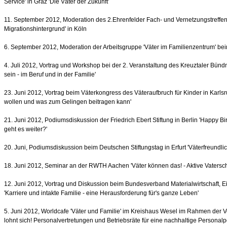
Service' in Graz 'Die Väter der Zukunft'
11. September 2012, Moderation des 2.Ehrenfelder Fach- und Vernetzungstreffen
Migrationshintergrund' in Köln
6. September 2012, Moderation der Arbeitsgruppe 'Väter im Familienzentrum' be
4. Juli 2012, Vortrag und Workshop bei der 2. Veranstaltung des Kreuztaler Bündni
sein - im Beruf und in der Familie'
23. Juni 2012, Vortrag beim Väterkongress des Väteraufbruch für Kinder in Karlsru
wollen und was zum Gelingen beitragen kann'
21. Juni 2012, Podiumsdiskussion der Friedrich Ebert Stiftung in Berlin 'Happy Bi
geht es weiter?'
20. Juni, Podiumsdiskussion beim Deutschen Stiftungstag in Erfurt 'Väterfreundlich
18. Juni 2012, Seminar an der RWTH Aachen 'Väter können das! - Aktive Vatersc
12. Juni 2012, Vortrag und Diskussion beim Bundesverband Materialwirtschaft, Ei
'Karriere und intakte Familie - eine Herausforderung für's ganze Leben'
5. Juni 2012, Worldcafe 'Väter und Familie' im Kreishaus Wesel im Rahmen der Ve
lohnt sich! Personalvertretungen und Betriebsräte für eine nachhaltige Personalpol