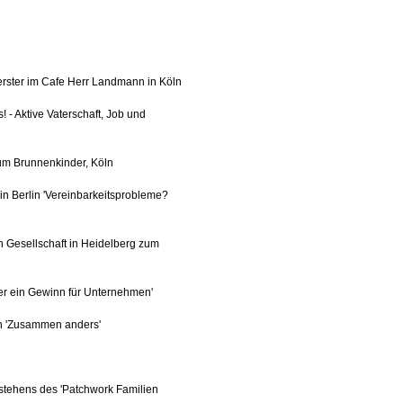
oerster im Cafe Herr Landmann in Köln
 - Aktive Vaterschaft, Job und
rum Brunnenkinder, Köln
n Berlin 'Vereinbarkeitsprobleme?
 Gesellschaft in Heidelberg zum
r ein Gewinn für Unternehmen'
ln 'Zusammen anders'
stehens des 'Patchwork Familien