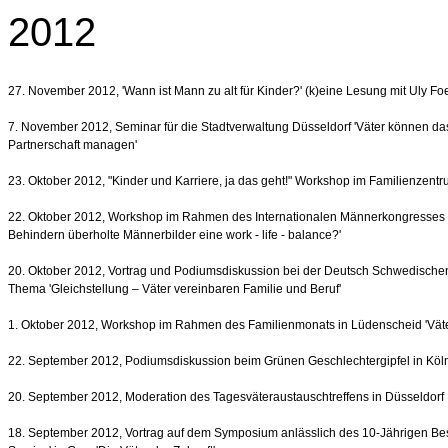
2012
27. November 2012, 'Wann ist Mann zu alt für Kinder?' (k)eine Lesung mit Uly F
7. November 2012, Seminar für die Stadtverwaltung Düsseldorf 'Väter können das!
Partnerschaft managen'
23. Oktober 2012, "Kinder und Karriere, ja das geht!" Workshop im Familienzent
22. Oktober 2012, Workshop im Rahmen des Internationalen Männerkongresses i
Behindern überholte Männerbilder eine work - life - balance?'
20. Oktober 2012, Vortrag und Podiumsdiskussion bei der Deutsch Schwedischen
Thema 'Gleichstellung – Väter vereinbaren Familie und Beruf'
1. Oktober 2012, Workshop im Rahmen des Familienmonats in Lüdenscheid 'Väte
22. September 2012, Podiumsdiskussion beim Grünen Geschlechtergipfel in Kö
20. September 2012, Moderation des Tagesväteraustauschtreffens in Düsseldorf
18. September 2012, Vortrag auf dem Symposium anlässlich des 10-Jährigen Be