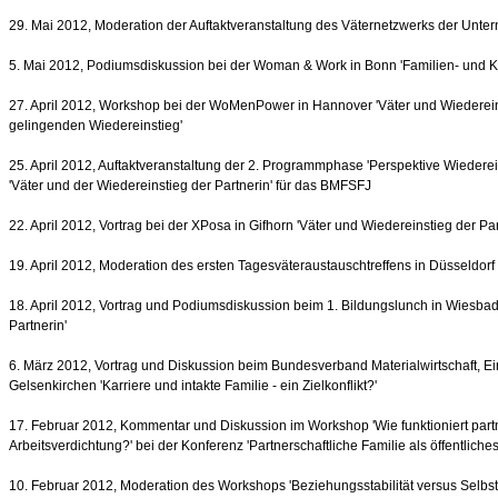
29. Mai 2012, Moderation der Auftaktveranstaltung des Väternetzwerks der Unt
5. Mai 2012, Podiumsdiskussion bei der Woman & Work in Bonn 'Familien- und 
27. April 2012, Workshop bei der WoMenPower in Hannover 'Väter und Wiedereinst
gelingenden Wiedereinstieg'
25. April 2012, Auftaktveranstaltung der 2. Programmphase 'Perspektive Wiedereins
'Väter und der Wiedereinstieg der Partnerin' für das BMFSFJ
22. April 2012, Vortrag bei der XPosa in Gifhorn 'Väter und Wiedereinstieg der Par
19. April 2012, Moderation des ersten Tagesväteraustauschtreffens in Düsseldorf
18. April 2012, Vortrag und Podiumsdiskussion beim 1. Bildungslunch in Wiesbad
Partnerin'
6. März 2012, Vortrag und Diskussion beim Bundesverband Materialwirtschaft, Ein
Gelsenkirchen 'Karriere und intakte Familie - ein Zielkonflikt?'
17. Februar 2012, Kommentar und Diskussion im Workshop 'Wie funktioniert partne
Arbeitsverdichtung?' bei der Konferenz 'Partnerschaftliche Familie als öffentliches
10. Februar 2012, Moderation des Workshops 'Beziehungsstabilität versus Selbstv