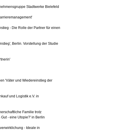
ernehmensgruppe Stadtwerke Bielefeld
Karrieremanagement'
ieg - Die Rolle der Partner für einen
tieg', Berlin. Vorstellung der Studie
tnerin'
en 'Väter und Wiedereinstieg der
kauf und Logistik e.V. in
rschaftliche Familie trotz
 Gut - eine Utopie?' in Berlin
erwirklichung - Ideale in